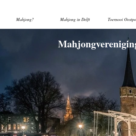
Mahjong?
Mahjong in Delft
Toernooi Oostpo
Mahjongverenigin