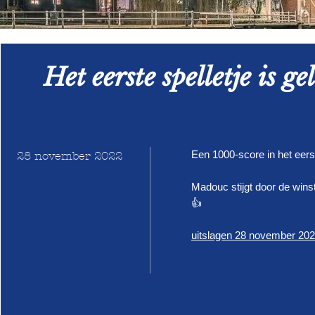
Het eerste spelletje is gel
Een 1000-score in het eerst
28 november
2022
Madouc stijgt door de winst
👍
uitslagen 28 november 20