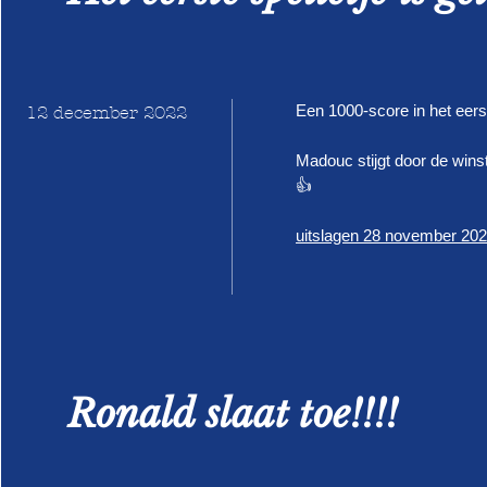
Een 1000-score in het eerst
12 december
2022
Madouc stijgt door de winst
👍
uitslagen 28 november 20
Ronald slaat toe!!!!