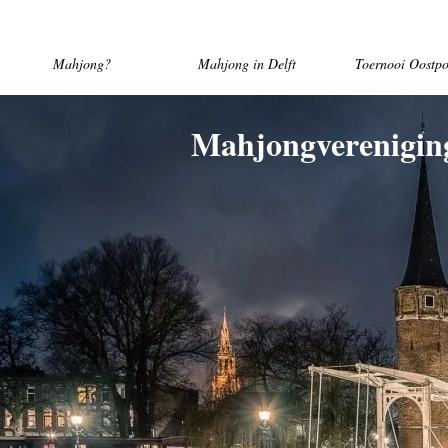
Mahjong?
Mahjong in Delft
Toernooi Oostpo
Mahjongverenigin