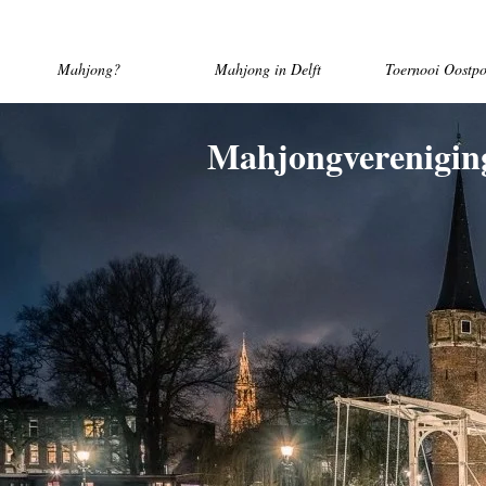
Mahjong?
Mahjong in Delft
Toernooi Oostpo
Mahjongverenigin