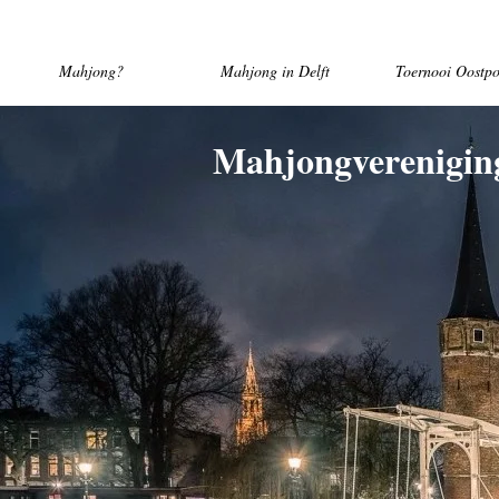
Mahjong?
Mahjong in Delft
Toernooi Oostpo
Mahjongverenigin