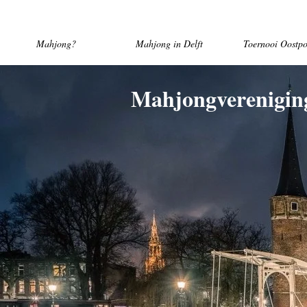
Mahjong?
Mahjong in Delft
Toernooi Oostpo
Mahjongverenigin