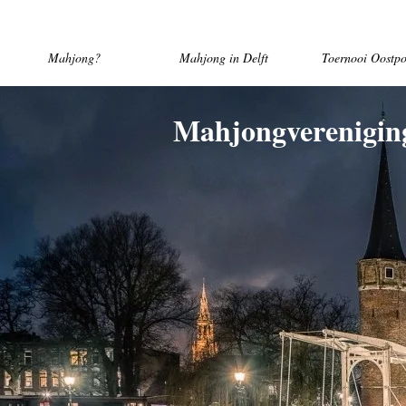
Mahjong?
Mahjong in Delft
Toernooi Oostpo
Mahjongverenigin