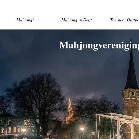
Mahjong?
Mahjong in Delft
Toernooi Oostpo
Mahjongverenigin