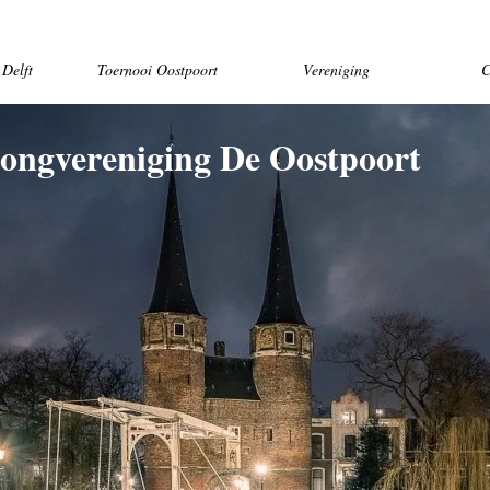
Delft
Toernooi Oostpoort
Vereniging
C
ongvereniging De Oostpoort