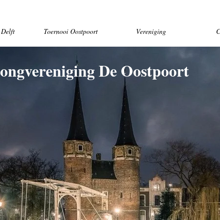
Delft
Toernooi Oostpoort
Vereniging
C
ongvereniging De Oostpoort