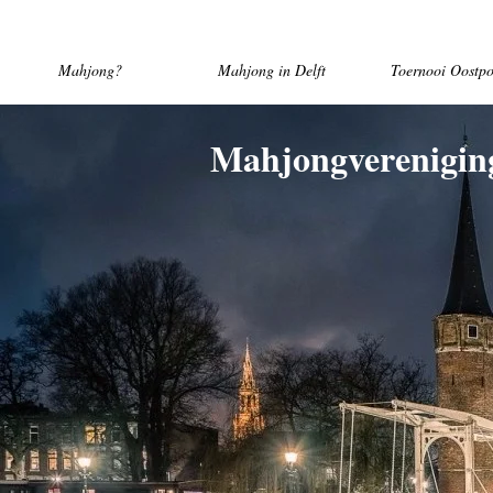
Mahjong?
Mahjong in Delft
Toernooi Oostpo
Mahjongverenigin